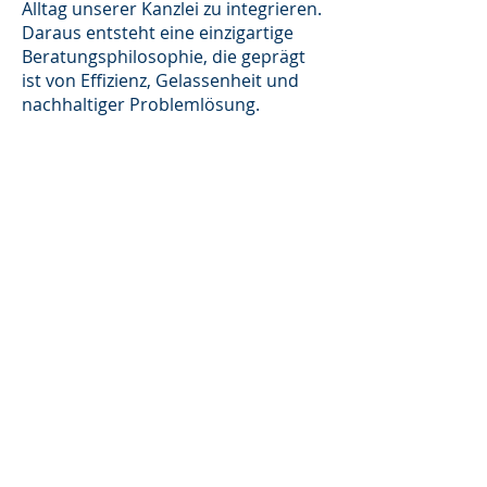
Alltag unserer Kanzlei zu integrieren.
Daraus entsteht eine einzigartige
Beratungsphilosophie, die geprägt
ist von Effizienz, Gelassenheit und
nachhaltiger Problemlösung.
Unsere Mandanten im
Mittelpunkt
Bei uns stehen Sie als Mensch im
Mittelpunkt – nicht nur Ihr
juristisches Anliegen. Wir hören
aufmerksam zu, analysieren
sorgfältig und entwickeln
individuelle, tragfähige Lösungen.
Unser Ziel ist es nicht nur, rechtliche
Probleme kurzfristig zu lösen,
sondern langfristige Partnerschaften
aufzubauen, die auf Vertrauen,
Offenheit und gegenseitigem
Respekt basieren.